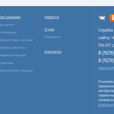
Пассажирам
Новости
Как купить
О нас
Служба
Как вернуть
Реквизиты
сайта. 
Путешествие с детьми
ПН-ПТ с
Провоз животных
Контакты
8 (929
Перевозка багажа
8 (929
Страховка
support@
Пересечение границы
По вопрос
перевозок
автобусов
справочн
«Новоясе
busnovo