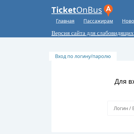
Ticket
OnBus
Главная
Пассажирам
Ново
Версия сайта для слабовидящих
Вход по логину/паролю
Для в