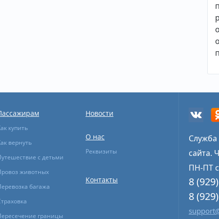
Пассажирам
Новости
Как купить
О нас
Служба
Как вернуть
Реквизиты
сайта. 
Путешествие с детьми
ПН-ПТ с
Провоз животных
Контакты
8 (929
Перевозка багажа
8 (929
Страховка
support@
Пересечение границы