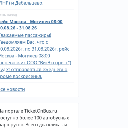
(ЛНР) и Дебальцево.
ень назад
Рейс Москва - Могилев 08:00
0.08.26 - 31.08.26
Уважаемые пассажиры!
Уведомляем Вас, что с
0.08.2026г. по 31.08.2026г. рейс
Москва - Могилев 08:00
(перевозчик ООО "ВитЭкспресс")
будет отправляться ежедневно,
кроме воскресенья.
Все новости
На портале TicketOnBus.ru
доступно более 100 автобусных
маршрутов. Всего два клика - и