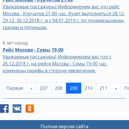
Уважаемые пассажиры! Информируем вас что рейс
Москва - Курчатов 21-00 час. будет выполняться 28.12,
29.12, 30.12.2018 г. и с 04.01.2019 г. по понедельникам,
средам и пятницам.
8 лет назад
Рейс Москва - Сумы 19.00
Уважаемые пассажиры! Информируем вас что с
26.12.2018 г. на рейсе Москва - Сумы 19-00 час.
изменены тарифы в сторону увеличения.
Первая
«
207
208
209
210
211
»
П
Полная версия сайта