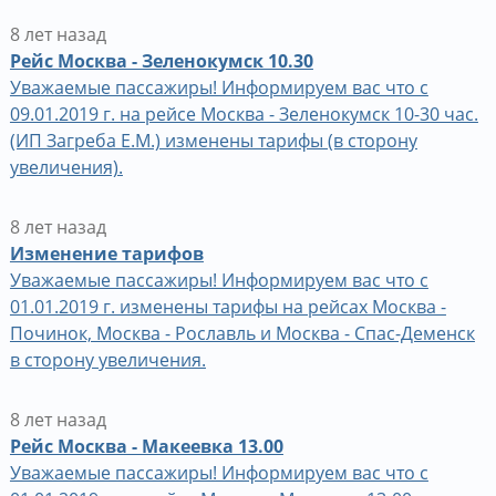
8 лет назад
Рейс Москва - Зеленокумск 10.30
Уважаемые пассажиры! Информируем вас что c
09.01.2019 г. на рейсе Москва - Зеленокумск 10-30 час.
(ИП Загреба Е.М.) изменены тарифы (в сторону
увеличения).
8 лет назад
Изменение тарифов
Уважаемые пассажиры! Информируем вас что c
01.01.2019 г. изменены тарифы на рейсах Москва -
Починок, Москва - Рославль и Москва - Спас-Деменск
в сторону увеличения.
8 лет назад
Рейс Москва - Макеевка 13.00
Уважаемые пассажиры! Информируем вас что c