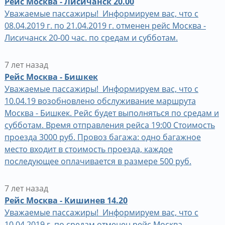
Рейс Москва - Лисичанск 20.00
Уважаемые пассажиры! Информируем вас, что с
08.04.2019 г. по 21.04.2019 г. отменен рейс Москва -
Лисичанск 20-00 час. по средам и субботам.
7 лет назад
Рейс Москва - Бишкек
Уважаемые пассажиры! Информируем вас, что с
10.04.19 возобновлено обслуживание маршрута
Москва - Бишкек. Рейс будет выполняться по средам и
субботам. Время отправления рейса 19:00 Стоимость
проезда 3000 руб. Провоз багажа: одно багажное
место входит в стоимость проезда, каждое
последующее оплачивается в размере 500 руб.
7 лет назад
Рейс Москва - Кишинев 14.20
Уважаемые пассажиры! Информируем вас, что с
10.04.2019 г. по средам отменен рейс Москва -