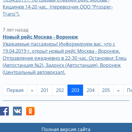
Кишинев 14-20 час. (перевозчик ООО "Prosper-
Trans").
7 лет назад
Новый рейс Москва - Воронеж
Уважаемые пассажиры! Информируем вас, что с
19.04.2019 г. открыт новый рейс Москва - Воронеж.
Отправление ежедневно в 22-30 час. Остановки: Елец
(Автостанция №2), Задонск (Автостанция), Воронеж
(Центральный автовокзал).
Первая
«
201
202
203
204
205
»
П
Полная версия сайта