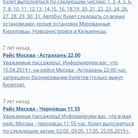
будет выполняться по следующим числам: 1, 3, 4, 5, 6,
7, 8, 10, 11, 12,13, 14,15, 16, 18,19, 20, 21, 22, 23, 24, 26,
27, 28, 29, 30, 31. Автобус будет следовать со всеми
остановками, кроме остановок Мурованные
Куриловцы, Новоднистровск и Кельменцы.
7 лет назад
Рейс Москва - Астрахань 22.00
Уважаемые пассажиры! Информируем вас, что
15.04.2019 г. на рейсе Москва - Астрахань 22-00 час.
запрещено бронирование билетов (только выкуп
билетов).
7 лет назад
Рейс Москва - Черновцы 11.55
Уважаемые пассажиры! Информируем вас, что в мае
рейс Москва - Черновцы 11-55 час. будет выполняться
по следующим датам: 02.05, 09.05, 17.05, 25.05.2019 г.