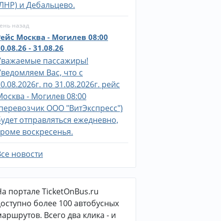
(ЛНР) и Дебальцево.
ень назад
Рейс Москва - Могилев 08:00
0.08.26 - 31.08.26
Уважаемые пассажиры!
Уведомляем Вас, что с
0.08.2026г. по 31.08.2026г. рейс
Москва - Могилев 08:00
(перевозчик ООО "ВитЭкспресс")
будет отправляться ежедневно,
кроме воскресенья.
Все новости
На портале TicketOnBus.ru
доступно более 100 автобусных
маршрутов. Всего два клика - и