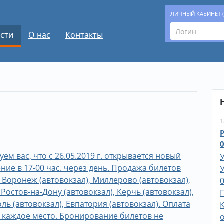
ЛИЧНЫЙ КАБИНЕТ 
сти
О нас
Контакты
1
0
 вас, что с 26.05.2019 г. открывается новый
ние в 17-00 час. через день. Продажа билетов
: Воронеж (автовокзал), Миллерово (автовокзал),
0
Ростов-на-Дону (автовокзал), Керчь (автовокзал),
ь (автовокзал), Евпатория (автовокзал). Оплата
а каждое место. Бронирование билетов не