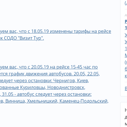
д
1
м вас, что с 18.05.19 изменены тарифы на рейсе
к СОДО "Визит Тур".
1
 вас, что с 20.05.19 на рейсе 15-45 час по
я график движения автобусов. 20.05, 22.05,
 следует через остановки: Чернигов, Киев,
ованные Куриловцы, Новоднистровск,
 31.05 - автобус следует через остановки:
ев, Винница, Хмельницкий, Каменец-Подольский,